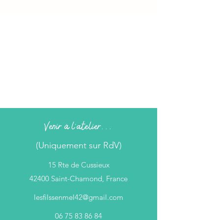
Venir à l'atelier...
(Uniquement sur RdV)
15 Rte de Cussieux
42400 Saint-Chamond, France
lesfilssenmel42@gmail.com
06 75 83 86 84