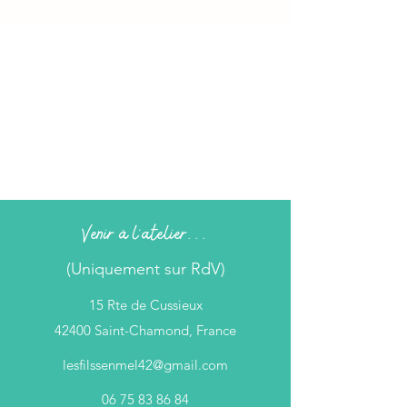
Venir à l'atelier...
(Uniquement sur RdV)
15 Rte de Cussieux
42400 Saint-Chamond, France
lesfilssenmel42@gmail.com
06 75 83 86 84