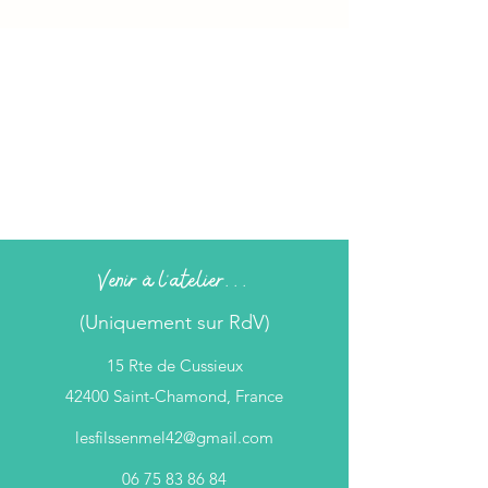
Venir à l'atelier...
(Uniquement sur RdV)
15 Rte de Cussieux
42400 Saint-Chamond, France
lesfilssenmel42@gmail.com
06 75 83 86 84