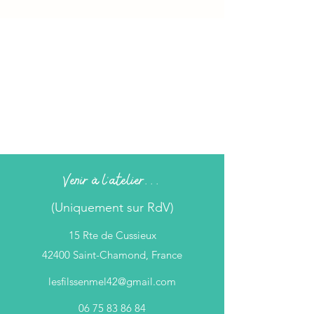
Venir à l'atelier...
(Uniquement sur RdV)
15 Rte de Cussieux
42400 Saint-Chamond, France
lesfilssenmel42@gmail.com
06 75 83 86 84