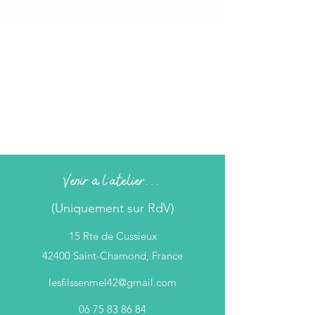
Venir à l'atelier...
(Uniquement sur RdV)
15 Rte de Cussieux
42400 Saint-Chamond, France
lesfilssenmel42@gmail.com
06 75 83 86 84