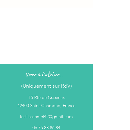
Venir à l'atelier...
(Uniquement sur RdV)
15 Rte de Cussieux
42400 Saint-Chamond, France
lesfilssenmel42@gmail.com
06 75 83 86 84