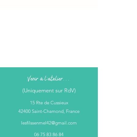
Venir à l'atelier...
(Uniquement sur RdV)
15 Rte de Cussieux
42400 Saint-Chamond, France
lesfilssenmel42@gmail.com
06 75 83 86 84