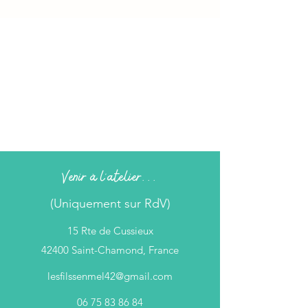
Venir à l'atelier...
(Uniquement sur RdV)
15 Rte de Cussieux
42400 Saint-Chamond, France
lesfilssenmel42@gmail.com
06 75 83 86 84