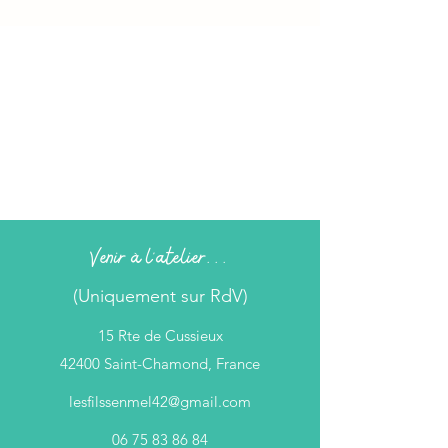
Venir à l'atelier...
(Uniquement sur RdV)
15 Rte de Cussieux
42400 Saint-Chamond, France
lesfilssenmel42@gmail.com
06 75 83 86 84