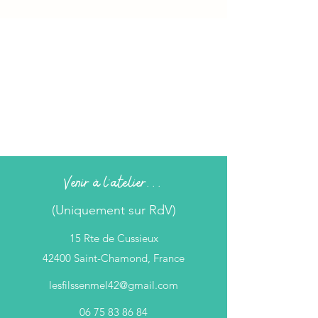
Venir à l'atelier...
(Uniquement sur RdV)
15 Rte de Cussieux
42400 Saint-Chamond, France
lesfilssenmel42@gmail.com
06 75 83 86 84