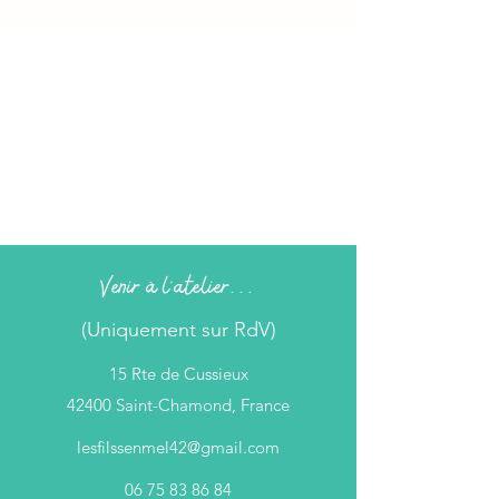
Venir à l'atelier...
(Uniquement sur RdV)
15 Rte de Cussieux
42400 Saint-Chamond, France
lesfilssenmel42@gmail.com
06 75 83 86 84