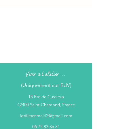
Venir à l'atelier...
(Uniquement sur RdV)
15 Rte de Cussieux
42400 Saint-Chamond, France
lesfilssenmel42@gmail.com
06 75 83 86 84