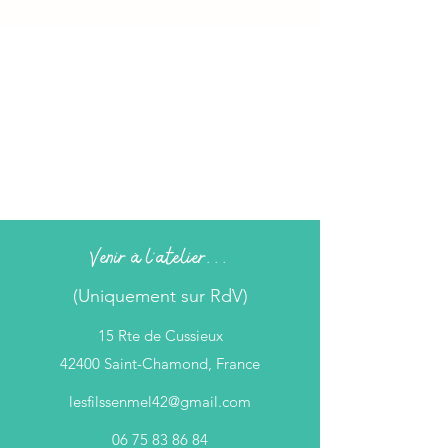
Venir à l'atelier...
(Uniquement sur RdV)
15 Rte de Cussieux
42400 Saint-Chamond, France
lesfilssenmel42@gmail.com
06 75 83 86 84