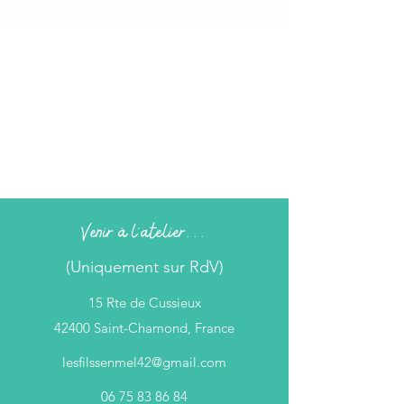
Venir à l'atelier...
(Uniquement sur RdV)
15 Rte de Cussieux
42400 Saint-Chamond, France
lesfilssenmel42@gmail.com
06 75 83 86 84