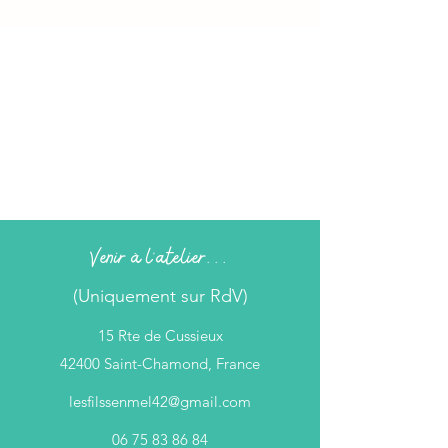
Venir à l'atelier...
(Uniquement sur RdV)
15 Rte de Cussieux
42400 Saint-Chamond, France
lesfilssenmel42@gmail.com
06 75 83 86 84