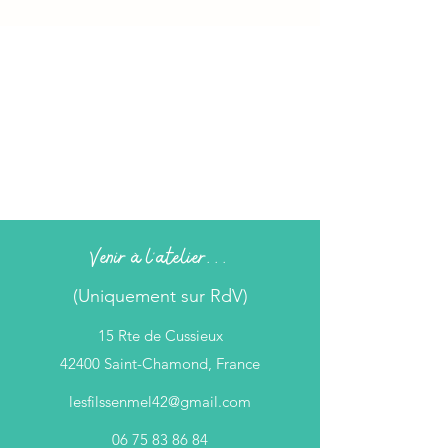
Venir à l'atelier...
(Uniquement sur RdV)
15 Rte de Cussieux
42400 Saint-Chamond, France
lesfilssenmel42@gmail.com
06 75 83 86 84