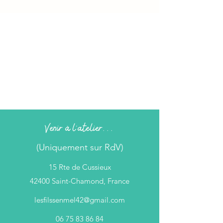
Venir à l'atelier...
(Uniquement sur RdV)
15 Rte de Cussieux
42400 Saint-Chamond, France
lesfilssenmel42@gmail.com
06 75 83 86 84