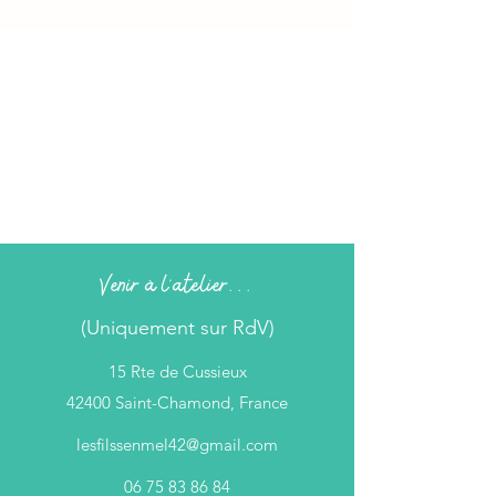
Venir à l'atelier...
(Uniquement sur RdV)
15 Rte de Cussieux
42400 Saint-Chamond, France
lesfilssenmel42@gmail.com
06 75 83 86 84