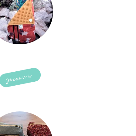
aCCESSOIRES
ZéRO DéCHET
Découvrir