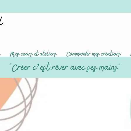
s
Mes cours et ateliers
Commander mes créations
"
"
Créer c’est rêver avec ses mains