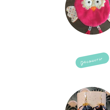
accessoires
bebe / enfant
Découvrir