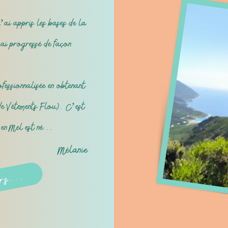
’ai appris les bases de la
ai progressé de façon
ofessionnalisée en obtenant
e Vêtements Flou). C’est
’en Mel est né...
Mélanie
ers...