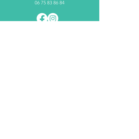
06 75 83 86 84
Nom Prénom
Téléphone
E-mail
Message...