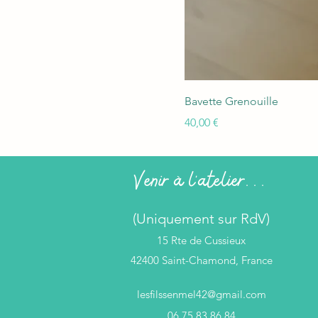
Bavette Grenouille
Prix
40,00 €
Venir à l'atelier...
(Uniquement sur RdV)
15 Rte de Cussieux
42400 Saint-Chamond, France
lesfilssenmel42@gmail.com
06 75 83 86 84