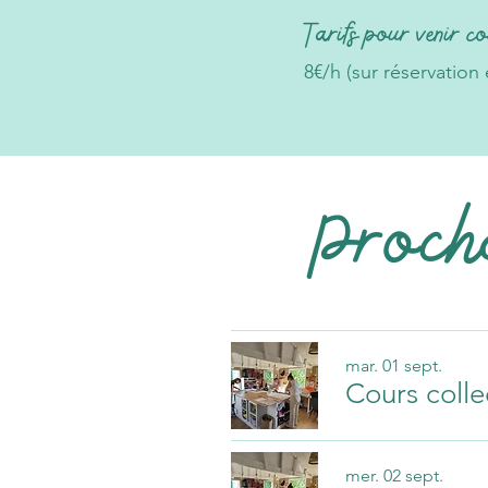
Tarifs
pour venir co
8€/h (sur réservatio
Procha
mar. 01 sept.
Cours colle
mer. 02 sept.