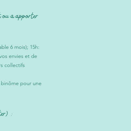
t ou à apporter
able 6 mois); 15h:
 vos envies et de
s collectifs
e binôme
pour une
ter)
: