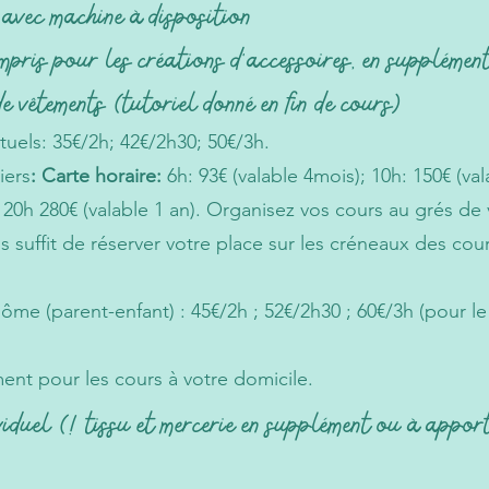
 avec machine à disposition
mpris pour les créations d'accessoires, en supplémen
e vêtements (tutoriel donné en fin de cours)
tuels: 35€/2h; 42€/2h30; 50€/3h.
iers
: Carte horaire:
6h: 93€
(valable 4mois);
10h: 150€ (val
; 20h 280€ (valable 1 an). Organisez vos cours au grés de
s suffit de réserver votre place sur les créneaux des cour
inôme
(parent-enfant)
: 45€/2h ; 52€/2h30 ; 60€/3h (pour l
t pour les cours à votre domicile.
viduel
(! tissu et mercerie en supplément ou à appor