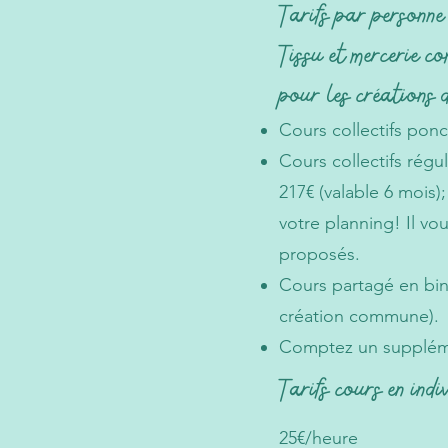
Tarifs par personne
Tissu et mercerie co
pour les créations d
Cours collectifs ponc
Cours collectifs régul
217€ (valable 6 mois)
votre planning! Il vou
proposés.
Cours partagé en b
création commune
).
Comptez un supplémen
Tarifs
cours en indi
25€/heure