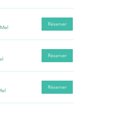
Réserver
 Mel
Réserver
el
Réserver
Mel