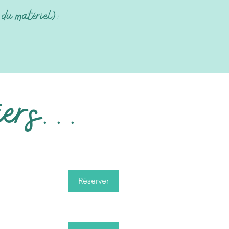
du
matériel):
iers...
Réserver