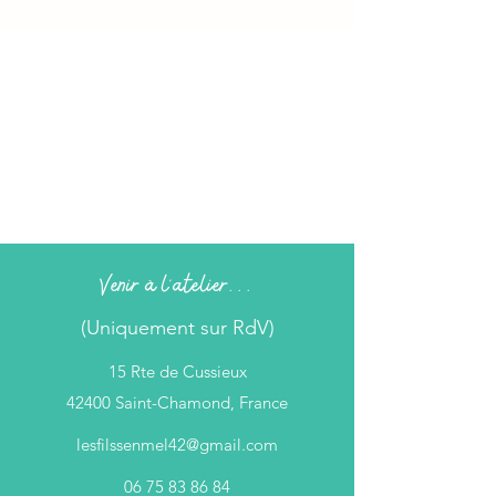
Venir à l'atelier...
(Uniquement sur RdV)
15 Rte de Cussieux
42400 Saint-Chamond, France
lesfilssenmel42@gmail.com
06 75 83 86 84