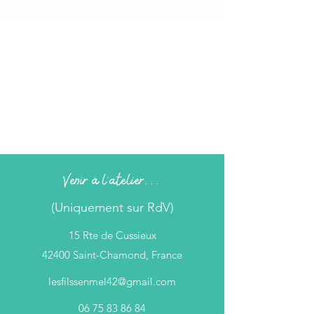
Venir à l'atelier...
(Uniquement sur RdV)
15 Rte de Cussieux
42400 Saint-Chamond, France
lesfilssenmel42@gmail.com
06 75 83 86 84