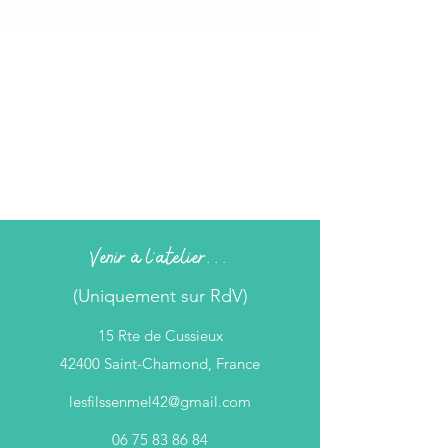
Venir à l'atelier...
(Uniquement sur RdV)
15 Rte de Cussieux
42400 Saint-Chamond, France
lesfilssenmel42@gmail.com
06 75 83 86 84