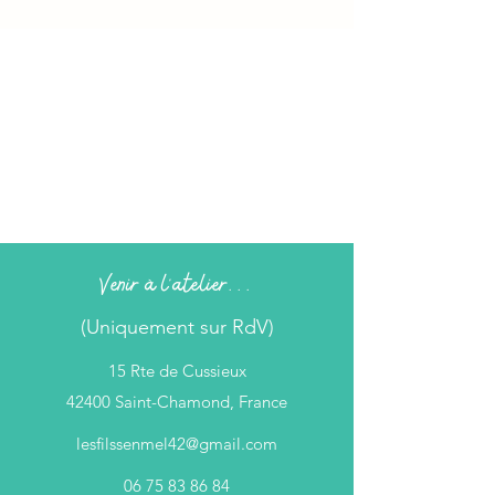
Venir à l'atelier...
(Uniquement sur RdV)
15 Rte de Cussieux
42400 Saint-Chamond, France
lesfilssenmel42@gmail.com
06 75 83 86 84