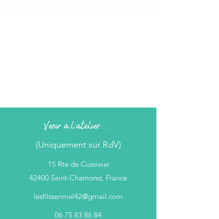
Venir à l'atelier...
(Uniquement sur RdV)
15 Rte de Cussieux
42400 Saint-Chamond, France
lesfilssenmel42@gmail.com
06 75 83 86 84