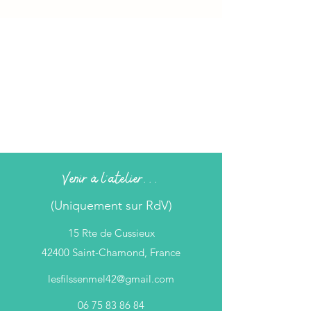
Venir à l'atelier...
(Uniquement sur RdV)
15 Rte de Cussieux
42400 Saint-Chamond, France
lesfilssenmel42@gmail.com
06 75 83 86 84