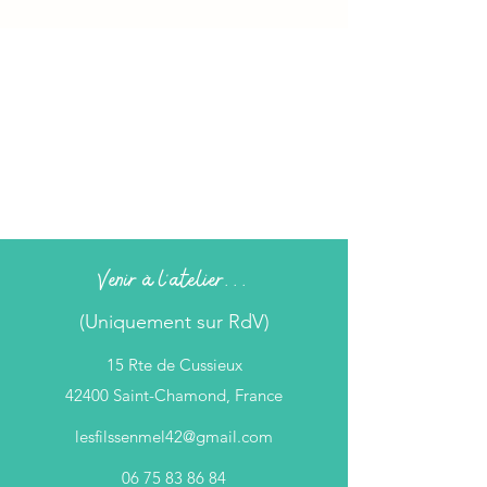
Venir à l'atelier...
(Uniquement sur RdV)
15 Rte de Cussieux
42400 Saint-Chamond, France
lesfilssenmel42@gmail.com
06 75 83 86 84