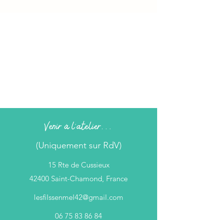
Venir à l'atelier...
(Uniquement sur RdV)
15 Rte de Cussieux
42400 Saint-Chamond, France
lesfilssenmel42@gmail.com
06 75 83 86 84