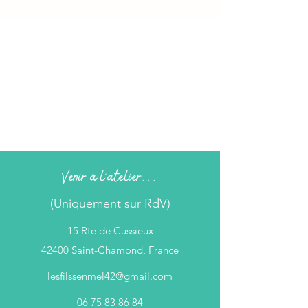
Venir à l'atelier...
(Uniquement sur RdV)
15 Rte de Cussieux
42400 Saint-Chamond, France
lesfilssenmel42@gmail.com
06 75 83 86 84