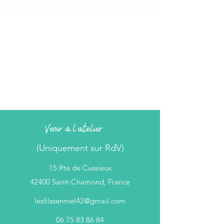
Venir à l'atelier...
(Uniquement sur RdV)
15 Rte de Cussieux
42400 Saint-Chamond, France
lesfilssenmel42@gmail.com
06 75 83 86 84