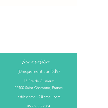
Venir à l'atelier...
(Uniquement sur RdV)
15 Rte de Cussieux
42400 Saint-Chamond, France
lesfilssenmel42@gmail.com
06 75 83 86 84