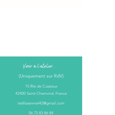
Venir à l'atelier...
(Uniquement sur RdV)
15 Rte de Cussieux
42400 Saint-Chamond, France
lesfilssenmel42@gmail.com
06 75 83 86 84