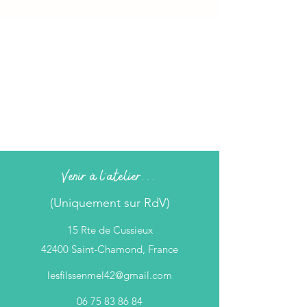
Venir à l'atelier...
(Uniquement sur RdV)
15 Rte de Cussieux
42400 Saint-Chamond, France
lesfilssenmel42@gmail.com
06 75 83 86 84