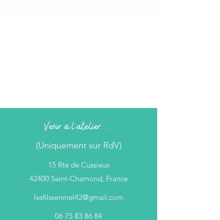
Venir à l'atelier...
(Uniquement sur RdV)
15 Rte de Cussieux
42400 Saint-Chamond, France
lesfilssenmel42@gmail.com
06 75 83 86 84