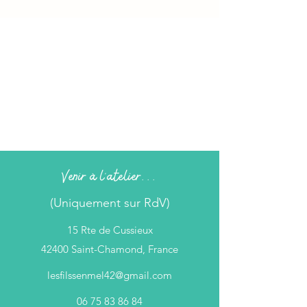
Venir à l'atelier...
(Uniquement sur RdV)
15 Rte de Cussieux
42400 Saint-Chamond, France
lesfilssenmel42@gmail.com
06 75 83 86 84