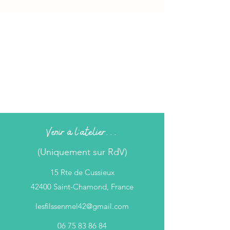
Venir à l'atelier...
(Uniquement sur RdV)
15 Rte de Cussieux
42400 Saint-Chamond, France
lesfilssenmel42@gmail.com
06 75 83 86 84