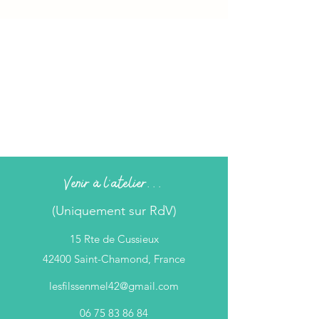
Venir à l'atelier...
(Uniquement sur RdV)
15 Rte de Cussieux
42400 Saint-Chamond, France
lesfilssenmel42@gmail.com
06 75 83 86 84