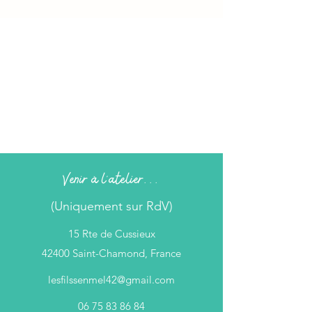
Venir à l'atelier...
(Uniquement sur RdV)
15 Rte de Cussieux
42400 Saint-Chamond, France
lesfilssenmel42@gmail.com
06 75 83 86 84