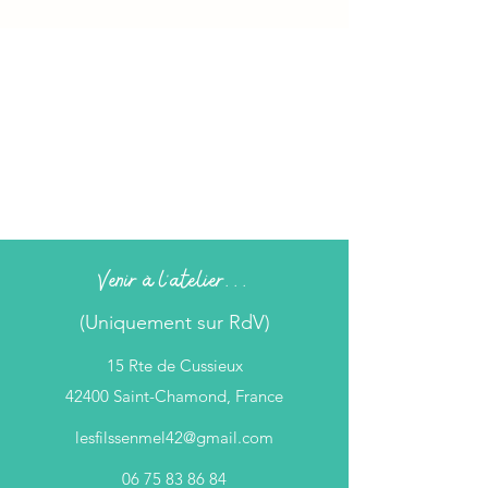
Venir à l'atelier...
(Uniquement sur RdV)
15 Rte de Cussieux
42400 Saint-Chamond, France
lesfilssenmel42@gmail.com
06 75 83 86 84