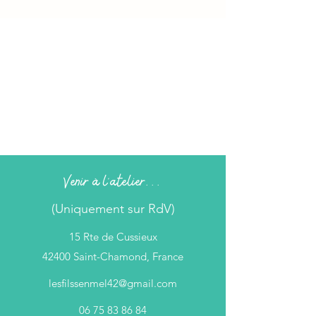
Venir à l'atelier...
(Uniquement sur RdV)
15 Rte de Cussieux
42400 Saint-Chamond, France
lesfilssenmel42@gmail.com
06 75 83 86 84