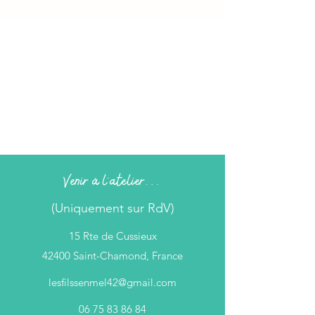
Venir à l'atelier...
(Uniquement sur RdV)
15 Rte de Cussieux
42400 Saint-Chamond, France
lesfilssenmel42@gmail.com
06 75 83 86 84