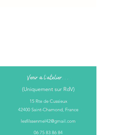
Venir à l'atelier...
(Uniquement sur RdV)
15 Rte de Cussieux
42400 Saint-Chamond, France
lesfilssenmel42@gmail.com
06 75 83 86 84