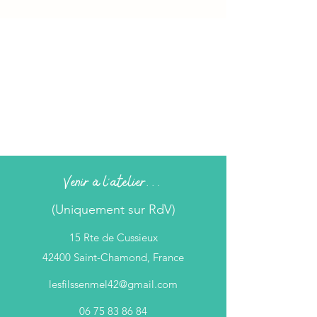
Venir à l'atelier...
(Uniquement sur RdV)
15 Rte de Cussieux
42400 Saint-Chamond, France
lesfilssenmel42@gmail.com
06 75 83 86 84