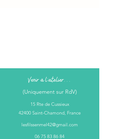
Venir à l'atelier...
(Uniquement sur RdV)
15 Rte de Cussieux
42400 Saint-Chamond, France
lesfilssenmel42@gmail.com
06 75 83 86 84