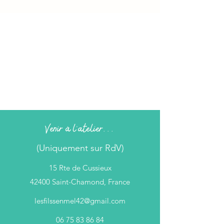
Venir à l'atelier...
(Uniquement sur RdV)
15 Rte de Cussieux
42400 Saint-Chamond, France
lesfilssenmel42@gmail.com
06 75 83 86 84