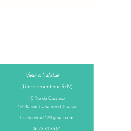
Venir à l'atelier...
(Uniquement sur RdV)
15 Rte de Cussieux
42400 Saint-Chamond, France
lesfilssenmel42@gmail.com
06 75 83 86 84