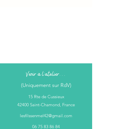
Venir à l'atelier...
(Uniquement sur RdV)
15 Rte de Cussieux
42400 Saint-Chamond, France
lesfilssenmel42@gmail.com
06 75 83 86 84