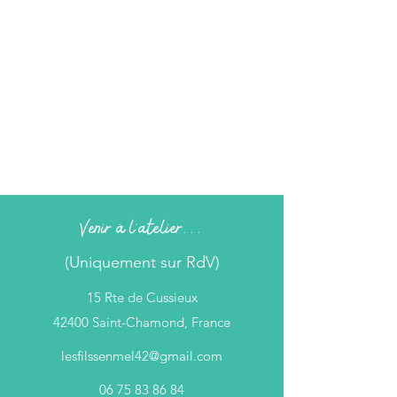
Venir à l'atelier...
(Uniquement sur RdV)
15 Rte de Cussieux
42400 Saint-Chamond, France
lesfilssenmel42@gmail.com
06 75 83 86 84